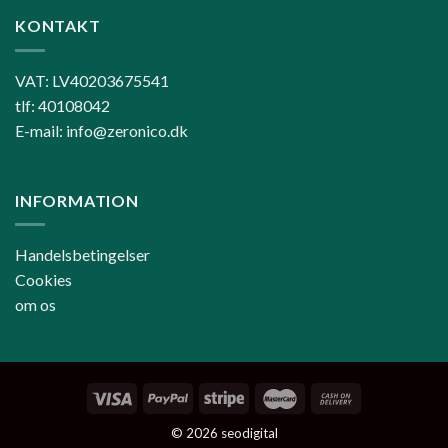
KONTAKT
VAT: LV40203675541
tlf: 40108042
E-mail: info@zeronico.dk
INFORMATION
Handelsbetingelser
Cookies
om os
© 2026
seodigital