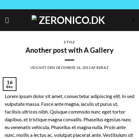
Skip
to
content
0
STYLE
Another post with A Gallery
UDGIVET DEN
DECEMBER 16, 2013
AF
REBAZ
16
dec
Lorem ipsum dolor sit amet, consectetur adipiscing elit. In sed
vulputate massa. Fusce ante magna, iaculis ut purus ut,
facilisis ultrices nibh. Quisque commodo nunc eget tortor
dapibus, et tristique magna convallis. Phasellus egestas nunc
eu venenatis vehicula. Phasellus et magna nulla. Proin ante
nunc, mollis a lectus ac, volutpat placerat ante. Vestibulum sit