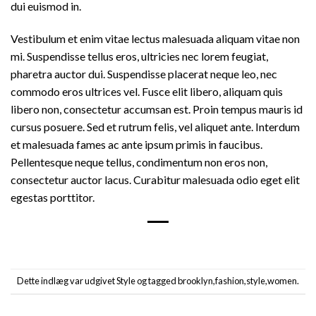
dui euismod in.
Vestibulum et enim vitae lectus malesuada aliquam vitae non
mi. Suspendisse tellus eros, ultricies nec lorem feugiat,
pharetra auctor dui. Suspendisse placerat neque leo, nec
commodo eros ultrices vel. Fusce elit libero, aliquam quis
libero non, consectetur accumsan est. Proin tempus mauris id
cursus posuere. Sed et rutrum felis, vel aliquet ante. Interdum
et malesuada fames ac ante ipsum primis in faucibus.
Pellentesque neque tellus, condimentum non eros non,
consectetur auctor lacus. Curabitur malesuada odio eget elit
egestas porttitor.
Dette indlæg var udgivet
Style
og tagged
brooklyn
,
fashion
,
style
,
women
.