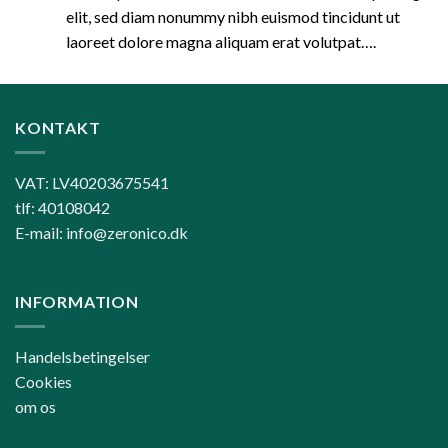
elit, sed diam nonummy nibh euismod tincidunt ut
laoreet dolore magna aliquam erat volutpat….
KONTAKT
VAT: LV40203675541
tlf: 40108042
E-mail: info@zeronico.dk
INFORMATION
Handelsbetingelser
Cookies
om os